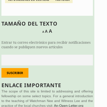
TAMAÑO DEL TEXTO
Decrease
Reset
Increase
A
A
A
font
font
size.
font
size.
Entrar tu correo electrónico para recibir notificaciones
size.
cuando se publiquen nuevos artículos
SUSCRIBIR
ENLACE IMPORTANTE
The scope of this site is limited to addressing and offering
fellowship on some select topics. For a general introduction
to the teaching of Watchman Nee and Witness Lee and the
practice of the local churches visit:
An-Open-Letter.org