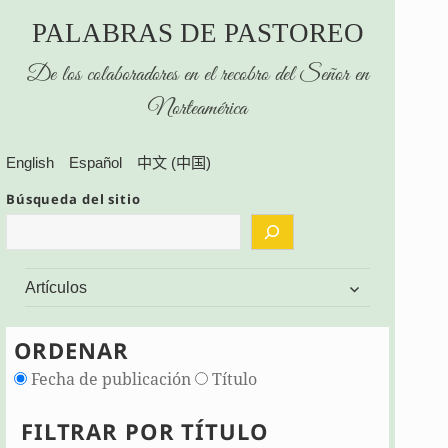
PALABRAS DE PASTOREO
De los colaboradores en el recobro del Señor en
Norteamérica
English
Español
中文 (中国)
Búsqueda del sitio
expand
Artículos
child
menu
ORDENAR
Fecha de publicación
Título
FILTRAR POR TÍTULO