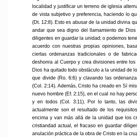
localidad y justificar un terreno de iglesia alte
de vista subjetivo y preferencia, haciendo lo q
(Dt. 12:8). Esto es abusar de la unidad divina 
andar que sea digno del llamamiento de Dios 
diligentes en guardar la unidad; o podemos tene
acuerdo con nuestras propias opiniones, basa
ciertas ordenanzas tradicionales o de fabric
deshonra al Cuerpo y crea divisiones entre los 
Dios ha quitado todo obstáculo a la unidad de lo
que divide (Ro. 6:6) y clavando las ordenanz
(Col. 2:14). Además, Cristo ha creado en Sí mi
nuevo hombre (Ef. 2:15), en el cual no hay perso
y en todos (Col. 3:11). Por lo tanto, las div
actualmente son el resultado de los requisit
encima y van más allá de la unidad que los cr
cristiandad actual, el fracaso en guardar dilig
anulación práctica de la obra de Cristo en la cru