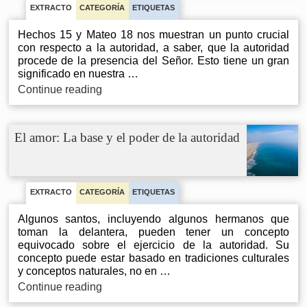
Dios
EXTRACTO
CATEGORÍA
ETIQUETAS
Hechos 15 y Mateo 18 nos muestran un punto crucial
con respecto a la autoridad, a saber, que la autoridad
procede de la presencia del Señor. Esto tiene un gran
significado en nuestra …
La
Continue reading
fuente
de
autoridad:
El amor: La base y el poder de la autoridad
La
presencia
del
Señor
EXTRACTO
CATEGORÍA
ETIQUETAS
Algunos santos, incluyendo algunos hermanos que
toman la delantera, pueden tener un concepto
equivocado sobre el ejercicio de la autoridad. Su
concepto puede estar basado en tradiciones culturales
y conceptos naturales, no en …
El
Continue reading
amor: