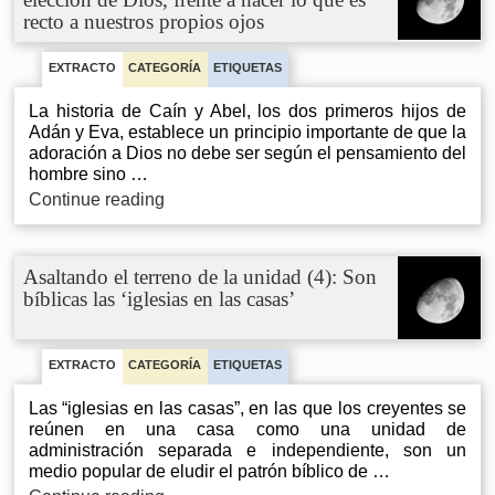
unidad
recto a nuestros propios ojos
hombre
(6):
El
terreno
EXTRACTO
CATEGORÍA
ETIQUETAS
de
la
La historia de Caín y Abel, los dos primeros hijos de
iglesia
Adán y Eva, establece un principio importante de que la
es
adoración a Dios no debe ser según el pensamiento del
para
hombre sino …
la
Asaltando
Continue reading
edificación
el
del
terreno
Cuerpo
de
Asaltando el terreno de la unidad (4): Son
de
la
bíblicas las ‘iglesias en las casas’
Cristo
unidad
(5):
La
elección
EXTRACTO
CATEGORÍA
ETIQUETAS
de
Dios,
Las “iglesias en las casas”, en las que los creyentes se
frente
reúnen en una casa como una unidad de
a
administración separada e independiente, son un
hacer
medio popular de eludir el patrón bíblico de …
lo