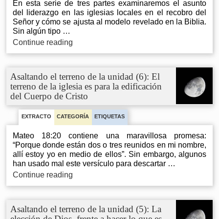
modelo
En esta serie de tres partes examinaremos el asunto
biblico
del liderazgo en las iglesias locales en el recobro del
de
Señor y cómo se ajusta al modelo revelado en la Biblia.
liderazgo
Sin algún tipo …
El
Continue reading
liderazgo
en
el
Asaltando el terreno de la unidad (6): El
recobro
terreno de la iglesia es para la edificación
del
del Cuerpo de Cristo
Señor,
parte
1:
EXTRACTO
CATEGORÍA
ETIQUETAS
El
concepto
Mateo 18:20 contiene una maravillosa promesa:
del
“Porque donde están dos o tres reunidos en mi nombre,
Señor
allí estoy yo en medio de ellos”. Sin embargo, algunos
respecto
han usado mal este versículo para descartar …
al
Asaltando
Continue reading
liderazgo
el
frente
terreno
al
de
Asaltando el terreno de la unidad (5): La
concepto
la
elección de Dios, frente a hacer lo que es
del