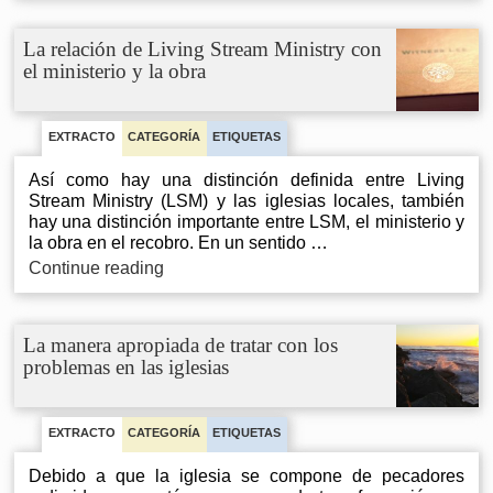
entre
Living
La relación de Living Stream Ministry con
Stream
el ministerio y la obra
Ministry
y
las
iglesias
EXTRACTO
CATEGORÍA
ETIQUETAS
locales
Así como hay una distinción definida entre Living
Stream Ministry (LSM) y las iglesias locales, también
hay una distinción importante entre LSM, el ministerio y
la obra en el recobro. En un sentido …
La
Continue reading
relación
de
Living
La manera apropiada de tratar con los
Stream
problemas en las iglesias
Ministry
con
el
ministerio
EXTRACTO
CATEGORÍA
ETIQUETAS
y
Debido a que la iglesia se compone de pecadores
la