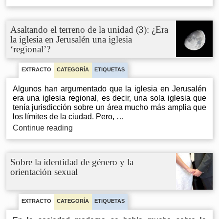
único
ministerio
neotestamentario
Asaltando el terreno de la unidad (3): ¿Era
la iglesia en Jerusalén una iglesia
‘regional’?
EXTRACTO
CATEGORÍA
ETIQUETAS
Algunos han argumentado que la iglesia en Jerusalén
era una iglesia regional, es decir, una sola iglesia que
tenía jurisdicción sobre un área mucho más amplia que
los límites de la ciudad. Pero, …
Asaltando
Continue reading
el
terreno
de
Sobre la identidad de género y la
la
orientación sexual
unidad
(3):
¿Era
la
EXTRACTO
CATEGORÍA
ETIQUETAS
iglesia