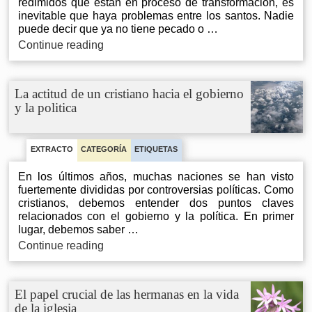
redimidos que están en proceso de transformación, es
obra
inevitable que haya problemas entre los santos. Nadie
puede decir que ya no tiene pecado o …
La
Continue reading
manera
apropiada
de
La actitud de un cristiano hacia el gobierno
tratar
y la politica
con
los
problemas
en
EXTRACTO
CATEGORÍA
ETIQUETAS
las
En los últimos años, muchas naciones se han visto
iglesias
fuertemente divididas por controversias políticas. Como
cristianos, debemos entender dos puntos claves
relacionados con el gobierno y la política. En primer
lugar, debemos saber …
La
Continue reading
actitud
de
un
El papel crucial de las hermanas en la vida
cristiano
de la iglesia
hacia