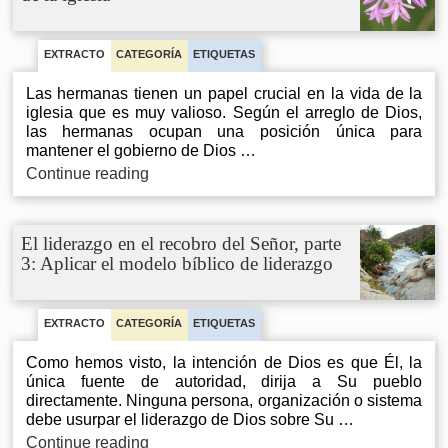
el
gobierno
y
EXTRACTO
CATEGORÍA
ETIQUETAS
la
Las hermanas tienen un papel crucial en la vida de la
politica
iglesia que es muy valioso. Según el arreglo de Dios,
las hermanas ocupan una posición única para
mantener el gobierno de Dios …
El
Continue reading
papel
crucial
de
El liderazgo en el recobro del Señor, parte
las
3: Aplicar el modelo bíblico de liderazgo
hermanas
en
la
vida
EXTRACTO
CATEGORÍA
ETIQUETAS
de
Como hemos visto, la intención de Dios es que Él, la
la
única fuente de autoridad, dirija a Su pueblo
iglesia
directamente. Ninguna persona, organización o sistema
debe usurpar el liderazgo de Dios sobre Su …
El
Continue reading