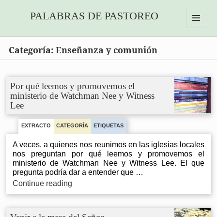
PALABRAS DE PASTOREO
MENU
AND
Categoría:
Enseñanza y comunión
WIDGETS
Por qué leemos y promovemos el
ministerio de Watchman Nee y Witness
Lee
EXTRACTO
CATEGORÍA
ETIQUETAS
A veces, a quienes nos reunimos en las iglesias locales
nos preguntan por qué leemos y promovemos el
ministerio de Watchman Nee y Witness Lee. El que
pregunta podría dar a entender que …
Por
Continue reading
qué
leemos
y