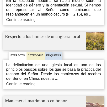
en
En la sociedad moderna se habla mucho sobre la
Jerusalén
identidad de género y la orientación sexual. Si hemos
una
de representar al Señor como luminares que
iglesia
resplandecen en un mundo oscuro (Fil. 2:15), es …
‘regional’?
Sobre
Continue reading
la
identidad
de
Respecto a los límites de una iglesia local
género
y
la
orientación
sexual
EXTRACTO
CATEGORÍA
ETIQUETAS
La delimitación de una iglesia local es uno de los
principios básicos sobre los que se basa la práctica del
recobro del Señor. Desde los comienzos del recobro
del Señor en China, nuestra …
Respecto
Continue reading
a
los
límites
Mantener el matrimonio en honor
de
una