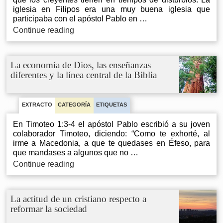
iglesia en Filipos era una muy buena iglesia que
participaba con el apóstol Pablo en …
Magnificar
Continue reading
a
Cristo
en
La economía de Dios, las enseñanzas
medio
diferentes y la línea central de la Biblia
de
un
disturbio
EXTRACTO
CATEGORÍA
ETIQUETAS
En Timoteo 1:3-4 el apóstol Pablo escribió a su joven
colaborador Timoteo, diciendo: “Como te exhorté, al
irme a Macedonia, a que te quedases en Éfeso, para
que mandases a algunos que no …
La
Continue reading
economía
de
Dios,
La actitud de un cristiano respecto a
las
reformar la sociedad
enseñanzas
diferentes