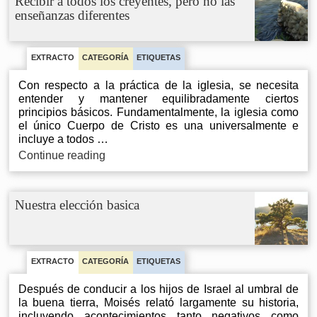
Recibir a todos los creyentes, pero no las
enseñanzas diferentes
EXTRACTO
CATEGORÍA
ETIQUETAS
Con respecto a la práctica de la iglesia, se necesita
entender y mantener equilibradamente ciertos
principios básicos. Fundamentalmente, la iglesia como
el único Cuerpo de Cristo es una universalmente e
incluye a todos …
Recibir
Continue reading
a
todos
los
Nuestra elección basica
creyentes,
pero
no
las
enseñanzas
EXTRACTO
CATEGORÍA
ETIQUETAS
diferentes
Después de conducir a los hijos de Israel al umbral de
la buena tierra, Moisés relató largamente su historia,
incluyendo acontecimientos tanto negativos como