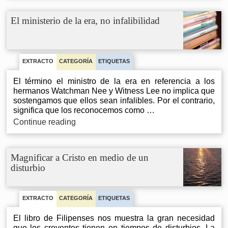
La
base
El ministerio de la era, no infalibilidad
y
el
poder
de
la
EXTRACTO
CATEGORÍA
ETIQUETAS
autoridad
El término el ministro de la era en referencia a los
hermanos Watchman Nee y Witness Lee no implica que
sostengamos que ellos sean infalibles. Por el contrario,
significa que los reconocemos como …
El
Continue reading
ministerio
de
la
Magnificar a Cristo en medio de un
era,
disturbio
no
infalibilidad
EXTRACTO
CATEGORÍA
ETIQUETAS
El libro de Filipenses nos muestra la gran necesidad
que los creyentes tienen en tiempos de disturbios. La