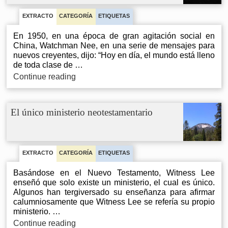
y
la
EXTRACTO
CATEGORÍA
ETIQUETAS
línea
En 1950, en una época de gran agitación social en
central
China, Watchman Nee, en una serie de mensajes para
de
nuevos creyentes, dijo: “Hoy en día, el mundo está lleno
la
de toda clase de …
Biblia
La
Continue reading
actitud
de
un
El único ministerio neotestamentario
cristiano
respecto
a
reformar
la
EXTRACTO
CATEGORÍA
ETIQUETAS
sociedad
Basándose en el Nuevo Testamento, Witness Lee
enseñó que solo existe un ministerio, el cual es único.
Algunos han tergiversado su enseñanza para afirmar
calumniosamente que Witness Lee se refería su propio
ministerio. …
El
Continue reading