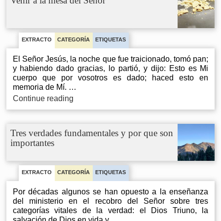
Venir a la mesa del Señor
promovemos
el
ministerio
de
Watchman
EXTRACTO
CATEGORÍA
ETIQUETAS
Nee
y
El Señor Jesús, la noche que fue traicionado, tomó pan;
Witness
y habiendo dado gracias, lo partió, y dijo: Esto es Mi
Lee
cuerpo que por vosotros es dado; haced esto en
memoria de Mí. …
Venir
Continue reading
a
la
mesa
Tres verdades fundamentales y por que son
del
importantes
Señor
EXTRACTO
CATEGORÍA
ETIQUETAS
Por décadas algunos se han opuesto a la enseñanza
del ministerio en el recobro del Señor sobre tres
categorías vitales de la verdad: el Dios Triuno, la
salvación de Dios en vida y …