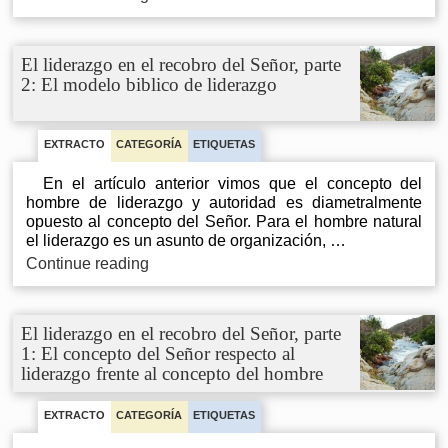
liderazgo
en
el
El liderazgo en el recobro del Señor, parte
recobro
2: El modelo biblico de liderazgo
del
Señor,
parte
3:
EXTRACTO
CATEGORÍA
ETIQUETAS
Aplicar
En el artículo anterior vimos que el concepto del
el
hombre de liderazgo y autoridad es diametralmente
modelo
opuesto al concepto del Señor. Para el hombre natural
bíblico
el liderazgo es un asunto de organización, …
de
liderazgo
El
Continue reading
liderazgo
en
el
El liderazgo en el recobro del Señor, parte
recobro
1: El concepto del Señor respecto al
del
liderazgo frente al concepto del hombre
Señor,
parte
2:
EXTRACTO
CATEGORÍA
ETIQUETAS
El