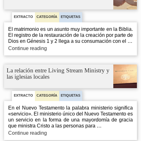
iglesia
local
EXTRACTO
CATEGORÍA
ETIQUETAS
El matrimonio es un asunto muy importante en la Biblia.
El registro de la restauración de la creación por parte de
Dios en Génesis 1 y 2 llega a su consumación con el …
Mantener
Continue reading
el
matrimonio
en
La relación entre Living Stream Ministry y
honor
las iglesias locales
EXTRACTO
CATEGORÍA
ETIQUETAS
En el Nuevo Testamento la palabra ministerio significa
«servicio». El ministerio único del Nuevo Testamento es
un servicio en la forma de una mayordomía de gracia
que ministra Cristo a las personas para …
La
Continue reading
relación