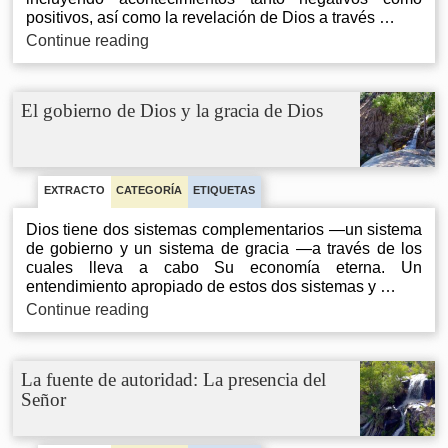
positivos, así como la revelación de Dios a través …
Nuestra
Continue reading
elección
basica
El gobierno de Dios y la gracia de Dios
EXTRACTO
CATEGORÍA
ETIQUETAS
Dios tiene dos sistemas complementarios —un sistema
de gobierno y un sistema de gracia —a través de los
cuales lleva a cabo Su economía eterna. Un
entendimiento apropiado de estos dos sistemas y …
El
Continue reading
gobierno
de
Dios
La fuente de autoridad: La presencia del
y
Señor
la
gracia
de