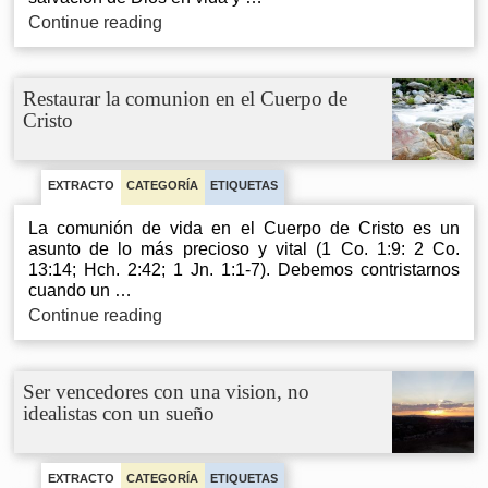
Tres
Continue reading
verdades
fundamentales
y
Restaurar la comunion en el Cuerpo de
por
Cristo
que
son
importantes
EXTRACTO
CATEGORÍA
ETIQUETAS
La comunión de vida en el Cuerpo de Cristo es un
asunto de lo más precioso y vital (1 Co. 1:9: 2 Co.
13:14; Hch. 2:42; 1 Jn. 1:1-7). Debemos contristarnos
cuando un …
Restaurar
Continue reading
la
comunion
en
Ser vencedores con una vision, no
el
idealistas con un sueño
Cuerpo
de
Cristo
EXTRACTO
CATEGORÍA
ETIQUETAS