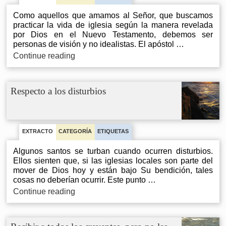
Como aquellos que amamos al Señor, que buscamos
practicar la vida de iglesia según la manera revelada
por Dios en el Nuevo Testamento, debemos ser
personas de visión y no idealistas. El apóstol …
Ser
Continue reading
vencedores
con
una
Respecto a los disturbios
vision,
no
idealistas
con
un
EXTRACTO
CATEGORÍA
ETIQUETAS
sueño
Algunos santos se turban cuando ocurren disturbios.
Ellos sienten que, si las iglesias locales son parte del
mover de Dios hoy y están bajo Su bendición, tales
cosas no deberían ocurrir. Este punto …
Respecto
Continue reading
a
los
disturbios