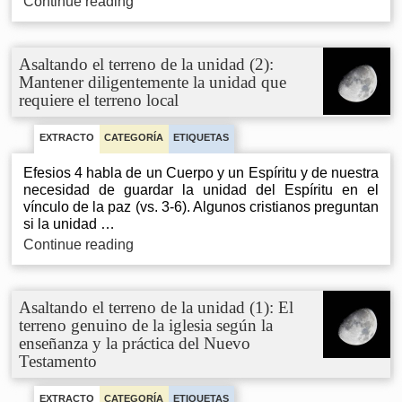
Asaltando
Continue reading
que
el
es
terreno
recto
de
Asaltando el terreno de la unidad (2):
a
la
Mantener diligentemente la unidad que
nuestros
unidad
requiere el terreno local
propios
(4):
ojos
Son
bíblicas
EXTRACTO
CATEGORÍA
ETIQUETAS
las
‘iglesias
Efesios 4 habla de un Cuerpo y un Espíritu y de nuestra
en
necesidad de guardar la unidad del Espíritu en el
las
vínculo de la paz (vs. 3-6). Algunos cristianos preguntan
casas’
si la unidad …
Asaltando
Continue reading
el
terreno
de
Asaltando el terreno de la unidad (1): El
la
terreno genuino de la iglesia según la
unidad
enseñanza y la práctica del Nuevo
(2):
Testamento
Mantener
diligentemente
la
EXTRACTO
CATEGORÍA
ETIQUETAS