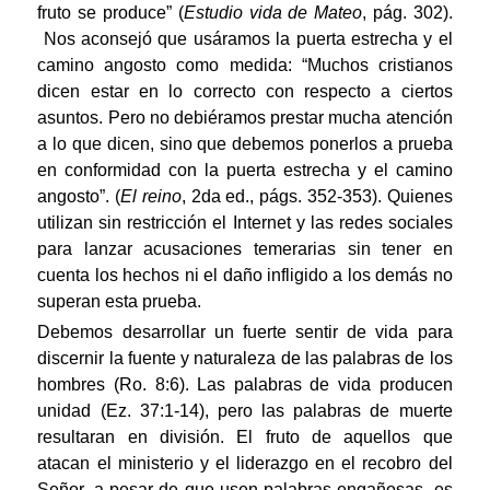
fruto se produce” (
Estudio vida de Mateo
, pág. 302).
Nos aconsejó que usáramos la puerta estrecha y el
camino angosto como medida: “Muchos cristianos
dicen estar en lo correcto con respecto a ciertos
asuntos. Pero no debiéramos prestar mucha atención
a lo que dicen, sino que debemos ponerlos a prueba
en conformidad con la puerta estrecha y el camino
angosto”. (
El reino
, 2da ed., págs. 352-353). Quienes
utilizan sin restricción el Internet y las redes sociales
para lanzar acusaciones temerarias sin tener en
cuenta los hechos ni el daño infligido a los demás no
superan esta prueba.
Debemos desarrollar un fuerte sentir de vida para
discernir la fuente y naturaleza de las palabras de los
hombres (Ro. 8:6). Las palabras de vida producen
unidad (Ez. 37:1-14), pero las palabras de muerte
resultaran en división. El fruto de aquellos que
atacan el ministerio y el liderazgo en el recobro del
Señor, a pesar de que usen palabras engañosas, es