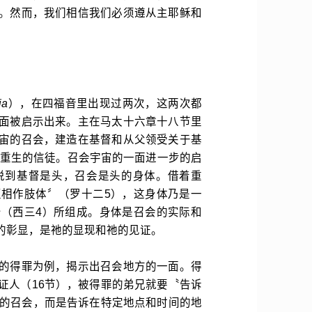
。然而，我们相信我们必须遵从主耶稣和
ia
），在四福音里出现过两次，这两次都
面被启示出来。主在马太十六章十八节里
宙的召会，建造在基督和从父领受关于基
有重生的信徒。召会宇宙的一面进一步的启
说到基督是头，召会是头的身体。借着重
相作肢体〞（罗十二5），这身体乃是一
（西三4）所组成。身体是召会的实际和
的彰显，是祂的显现和祂的见证。
的得罪为例，揭示出召会地方的一面。得
证人（16节），被得罪的弟兄就要〝告诉
宙的召会，而是告诉在特定地点和时间的地