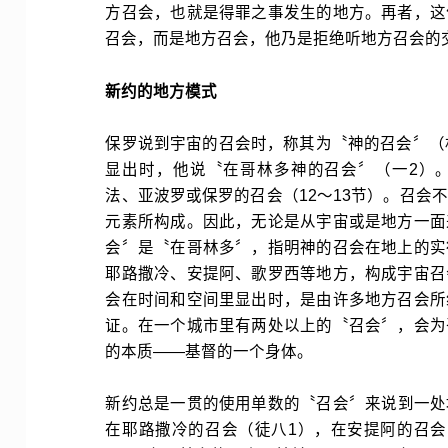
方召会，也就是得罪之事发生的地方。再者，这
召会，而是地方召会，他乃是拒绝听地方召会的交
新约的地方模式
保罗说到宇宙的召会时，称其为〝神的召会〞（
显出时，他说〝在哥林多神的召会〞（一2）
法、亚波罗或保罗的召会（12～13节）。召会
元素所构成。因此，无论是从宇宙或是地方一面
会〞是〝在哥林多〞，指明神的召会在地上的实
耶路撒冷、安提阿、歌罗西等地方，构成宇宙召
会在时间和空间里显出时，是由许多地方召会所
证。在一个城市里有两处以上的〝召会〞，会为
的本质——基督的一个身体。
新约总是一贯的使用单数的〝召会〞来说到一处
在耶路撒冷的召会（徒八1），在安提阿的召会