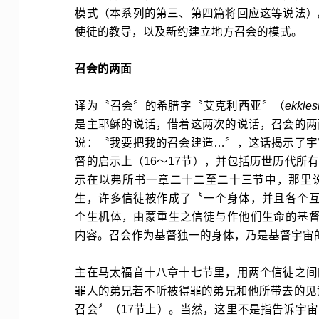
模式（本系列的第三、第四篇将回应这等说法）
使徒的教导，以及新约建立地方召会的模式。
召会的两面
译为〝召会〞的希腊字〝艾克利西亚〞（
ekkles
是主耶稣的说话，借着这两次的说话，召会的两
说：〝我要把我的召会建造…〞，这话揭示了宇
督的启示上（16～17节），并包括历世历代所
示在以弗所书一章二十二至二十三节中，那里
生，许多信徒被作成了〝一个身体，并且各个互
个生机体，由蒙重生之信徒与作他们生命的基督
内容。召会作为基督独一的身体，乃是基督宇宙
主在马太福音十八章十七节里，用两个信徒之间
罪人的弟兄若不听被得罪的弟兄和他所带去的见
召会〞（17节上）。当然，这里不是指告诉宇