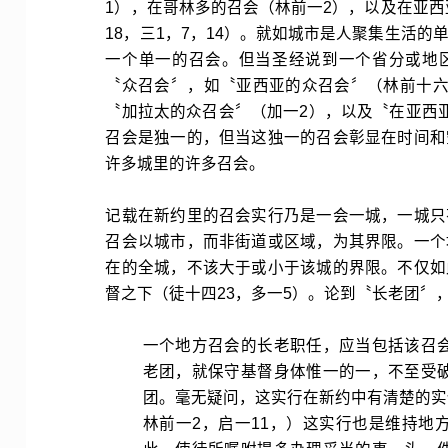
1），在哥林多的召会（林前一2），以及在亚西
18，三1，7，14）。就如城市是人聚集生活
一个单一的召会。但当圣经说到一个省分或地
〝众召会〞，如〝亚西亚的众召会〞（林前十六
〝加拉太的众召会〞（加一2），以及〝在亚西
召会是独一的，但当这独一的召会彰显在时间和
许多城里的许多召会。
记载在新约里的召会实行乃是一会一城，一城只
召会以城市，而非街道或区域，为其界限。一个
在的全城，不该大于或小于该城的界限。不仅如
督之下（徒十四23，多一5）。论到〝长老团〞
一个地方召会的长老职任，应当包括该召
老团，就保守基督身体惟一的一，不至受
团。毫无疑问，这实行在新约中­有清楚的实
林前一2，启一11，）这实行也是维持地