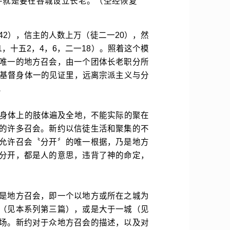
件就是要在各城设立长老。（圣经恢复
42），信主的人数上万（徒二一20），然
，十五2，4，6，二一18）。照着这个模
唯一的地方召会，由一个团体长老职分所
在基督身体一的见证里，远离宗派主义与分
。
督身体上的肢体遍及全地，不能实际的聚在
的许多召会。新约以信徒生活和聚集的不
允许召会〝分开〞的唯一根据，乃是地方
分开，都是人的意思，违背了神的命定，
是地方召会，即一个以地方或所在之城为
（见本系列第三篇），或是大于一城（见
场。新约对于众地方召会的描述，以及对