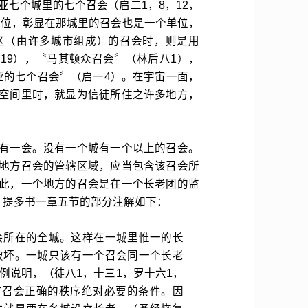
亚七个城里的七个召会（启二1，8，12，
的单位，彰显在那城里的召会也是一个单位，
区（由许多城市组成）的召会时，则是用
19），〝马其顿众召会〞（林后八1），
亚的七个召会〞（启一4）。在宇宙一面，
空间里时，就显为信徒所住之许多地方，
有一会。没有一个城有一个以上的召会。
地方召会的管辖区域，应当包含该召会所
此，一个地方的召会是在一个长老团的监
，提多书一章五节的部分注解如下：
会所在的全城。这样在一城里惟一的长
破坏。一城只该有一个召会同一个长老
例说明，（徒八1，十三1，罗十六1，
方召会正确的秩序绝对必要的条件。因