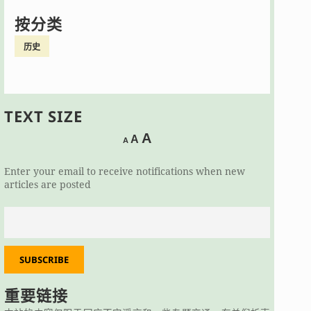
按分类
历史
TEXT SIZE
Decrease
Reset
Increase
A
A
A
font
font
size.
font
size.
Enter your email to receive notifications when new
size.
articles are posted
SUBSCRIBE
重要链接