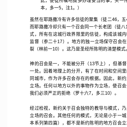
此，使徒所嘱咐提多办理妥当的事，头一
本，多一5，注1。）
虽然在耶路撒冷有许多信徒的聚集（徒二46，五
而耶路撒冷却只有一个召会同一个长老团（徒八1
式，所有在这城行政界限里的信徒，构成该城内
监督（参二十17）。地方的独一立场保守召会
裂（林前一10）。这乃是圣经所陈明的清楚模式
神的召会是一，不能被分开（13节上），但基
一处。因着地理上的分开，有了在时间和空间里
同城市，作为许多召会存在的根据。因此，新约
立场。任何以地方以外的事物作为立场，使召会
我们必须严正的拒绝（罗十六7，多三10）。
经过检视，新约关于召会独特的教导与模式，乃
立场的召会。其他任何的模式，无论是小于一城
本系列第四篇），都不是新约陈明的地方召会立