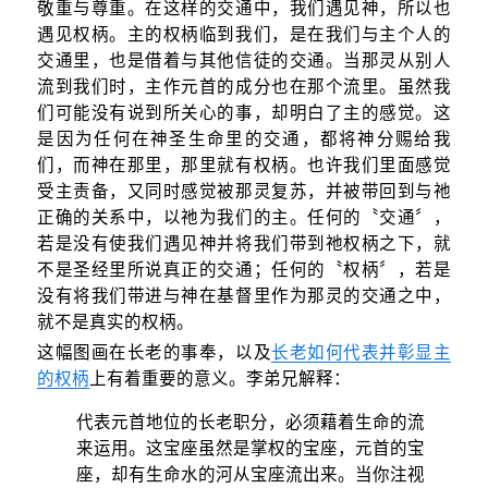
敬重与尊重。在这样的交通中，我们遇见神，所以也
遇见权柄。主的权柄临到我们，是在我们与主个人的
交通里，也是借着与其他信徒的交通。当那灵从别人
流到我们时，主作元首的成分也在那个流里。虽然我
们可能没有说到所关心的事，却明白了主的感觉。这
是因为任何在神圣生命里的交通，都将神分赐给我
们，而神在那里，那里就有权柄。也许我们里面感觉
受主责备，又同时感觉被那灵复苏，并被带回到与祂
正确的关系中，以祂为我们的主。任何的〝交通〞，
若是没有使我们遇见神并将我们带到祂权柄之下，就
不是圣经里所说真正的交通；任何的〝权柄〞，若是
没有将我们带进与神在基督里作为那灵的交通之中，
就不是真实的权柄。
这幅图画在长老的事奉，以及
长老如何代表并彰显主
的权柄
上有着重要的意义。李弟兄解释：
代表元首地位的长老职分，必须藉着生命的流
来运用。这宝座虽然是掌权的宝座，元首的宝
座，却有生命水的河从宝座流出来。当你注视