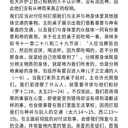
些大声护卫自己权柄的人不认识神，没有流出神，因
此他们没有从神而来真正的权柄。
我们应当对付任何拦阻我们与主并与祂身体里其他肢
体交通的事物。主的桌子展示出我们借着基督与神有
垂直的交通，以及我们与身体里的众肢体一同有份基
督和祂的救恩。关于在主的桌子前吃喝一事，哥林多
前书十一章二十八和二十九节说：〝人应当察验自
己，然后吃这饼，喝这杯。因为那吃喝的，若不分辨
那身体，就是给自己吃喝审判了〞。分辨那身体既是
分辨主物质的身体，就是祂为我们所舍的，也是分辨
祂奥秘的身体，包括所有蒙召进入神儿子之交通的人
（一9）。当我们来到主的桌子前时，主也许光照我
们。我们若得罪了什么人，就需要寻求与他们和好
（罗十二18，太五23～24）。不仅如此，我们若将得
罪的事留在心里，即使是受到错待却没有得到道歉这
样的事，也会使基督在我们里面无法掌权，因而拦阻
我们与神并与别人的交通（太六14～15，西三13～
15)。在主面前彻底的对付这些事，会使我们恢复与主
的交通，并恢复祂内里的管治。亲爱的圣徒们，愿我