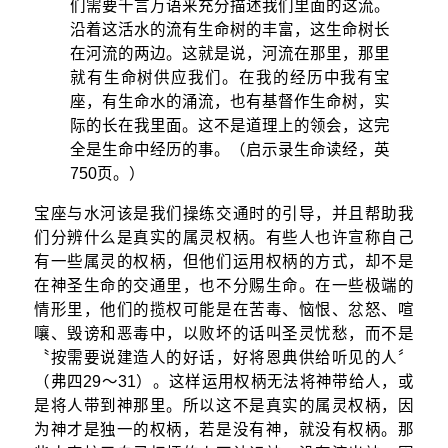
们需要千言万语来充分描述我们里面的这流。
沿着这活水的流有生命树的丰富，这生命树长
在河流的两边。这就是说，河流在那里，那里
就有生命树供应我们。在我的经历中我有宝
座，有生命水的涌流，也有基督作生命树，实
际的长在我里面。这不是道理上的领会，这完
全是生命中经历的事。（启示录生命读经，英
750页。）
宝座与水河该是我们操练交通时的引导，并且帮助我
们分辨什么是真实的属灵权柄。有些人也许宣称自己
有一些属灵的权柄，但他们运用权柄的方式，却不是
在神圣生命的交通里，也不分赐生命。在一些极端的
情形里，他们的揽权可能是在苦毒、恼恨、忿怒、喧
嚷、毁谤和恶毒中，以败坏的话叫圣灵忧愁，而不是
〝按需要说建造人的好话，好将恩典供给听见的人〞
（弗四29～31）。这样运用权柄无法将神带给人，或
是将人带到神那里。所以这不是真实的属灵权柄，因
为神才是独一的权柄，若是没有神，就没有权柄。那