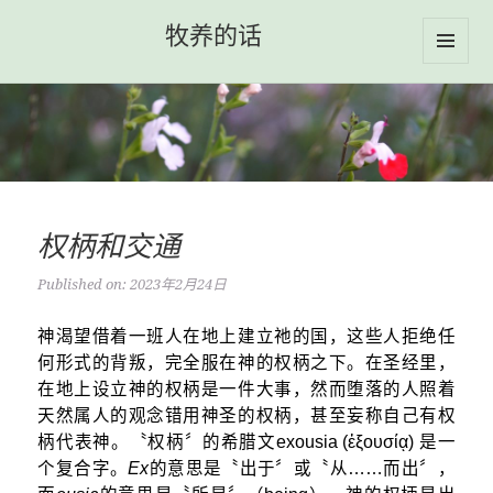
牧养的话
MENU
AND
WIDGETS
权柄和交通
Published on: 2023年2月24日
神渴望借着一班人在地上建立祂的国，这些人拒绝任
何形式的背叛，完全服在神的权柄之下。在圣经里，
在地上设立神的权柄是一件大事，然而堕落的人照着
天然属人的观念错用神圣的权柄，甚至妄称自己有权
柄代表神。〝权柄〞的希腊文exousia (ἐξουσίᾳ) 是一
个复合字。
Ex
的意思是〝出于〞或〝从……而出〞，