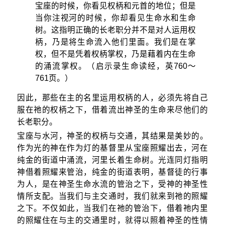
宝座的时候，你看见权柄和元首的地位；但是
当你注视河的时候，你却看见生命水和生命
树。这指明正确的长老职分并不是对人运用权
柄，乃是将生命流入他们里面。我们是在掌
权，但不是凭着权柄掌权，乃是藉着内在生命
的涌流掌权。（启示录生命读经，英760
～
761页。）
因此，那些在主的名里运用权柄的人，必须先将自己
服在祂的权柄之下，借着流出神圣的生命来尽他们的
长老职分。
宝座与水河，神圣的权柄与交通，其结果是美妙的。
作为光的神在作为灯的基督里从宝座照耀出去，河在
纯金的街道中涌流，河里长着生命树。光连同灯指明
神借着照耀来管治，纯金的街道表明，基督徒的行事
为人，是在神圣生命水流的管治之下，受神的神圣性
情所支配。当我们与主交通时，我们就来到祂的照耀
之下。不仅如此，当我们在祂的管治下，借着祂内里
的照耀住在与主的交通里时，就得以照着神圣的性情