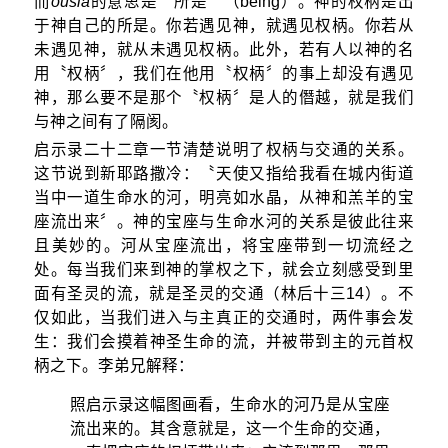
而
ousia
的意思是〝所是〞（being）。神的权柄是出
于神自己的所是。你若遇见神，就遇见权柄。你若从
未遇见神，就从未遇见权柄。此外，若有人以神的名
用〝权柄〞，我们在他用〝权柄〞的事上却没有遇见
神，那么要不是那个〝权柄〞是人的僭越，就是我们
与神之间有了隔阂。
启示录二十二章一节清楚说明了权柄与交通的关系。
这节说到新耶路撒冷：〝天使又指给我看在城内街道
当中一道生命水的河，明亮如水晶，从神和羔羊的宝
座流出来〞。神的宝座与生命水河的关系是彼此往来
且美妙的。河从宝座流出，将宝座带到一切流经之
处。每当我们来到神的掌权之下，就会立刻感受到里
面有圣灵的流，就是圣灵的交通（林后十三14）。不
仅如此，当我们进入与主真正的交通时，两件事会发
生：我们会摸着神圣生命的流，并被带到主的元首权
柄之下。李弟兄解释：
照启示录这幅图画看，生命水的河乃是从宝座
流出来的。其含意就是，这一个生命的交通，