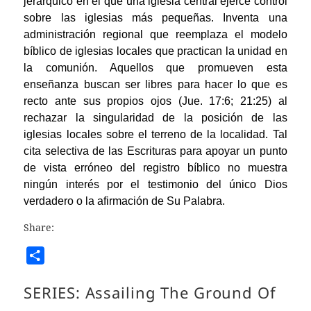
jerárquico en el que una iglesia central ejerce control
sobre las iglesias más pequeñas. Inventa una
administración regional que reemplaza el modelo
bíblico de iglesias locales que practican la unidad en
la comunión. Aquellos que promueven esta
enseñanza buscan ser libres para hacer lo que es
recto ante sus propios ojos (Jue. 17:6; 21:25) al
rechazar la singularidad de la posición de las
iglesias locales sobre el terreno de la localidad. Tal
cita selectiva de las Escrituras para apoyar un punto
de vista erróneo del registro bíblico no muestra
ningún interés por el testimonio del único Dios
verdadero o la afirmación de Su Palabra.
Share:
S
h
SERIES:
Assailing The Ground Of
a
r