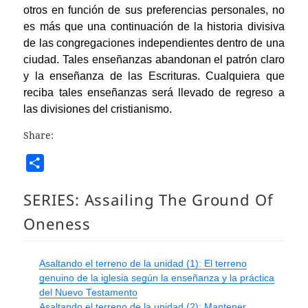
otros en función de sus preferencias personales, no
es más que una continuación de la historia divisiva
de las congregaciones independientes dentro de una
ciudad. Tales enseñanzas abandonan el patrón claro
y la enseñanza de las Escrituras. Cualquiera que
reciba tales enseñanzas será llevado de regreso a
las divisiones del cristianismo.
Share:
S
h
SERIES:
Assailing The Ground Of
a
r
Oneness
e
Asaltando el terreno de la unidad (1): El terreno
genuino de la iglesia según la enseñanza y la práctica
del Nuevo Testamento
Asaltando el terreno de la unidad (2): Mantener